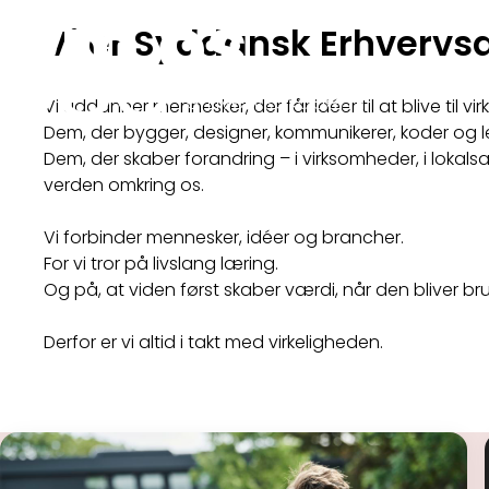
Om os
Vi er Syddansk Erhverv
Vi uddanner mennesker, der får idéer til at blive til vir
Dem, der bygger, designer, kommunikerer, koder og l
Dem, der skaber forandring – i virksomheder, i lokal
verden omkring os.
Vi forbinder mennesker, idéer og brancher.
For vi tror på livslang læring.
Og på, at viden først skaber værdi, når den bliver bru
Derfor er vi altid i takt med virkeligheden.