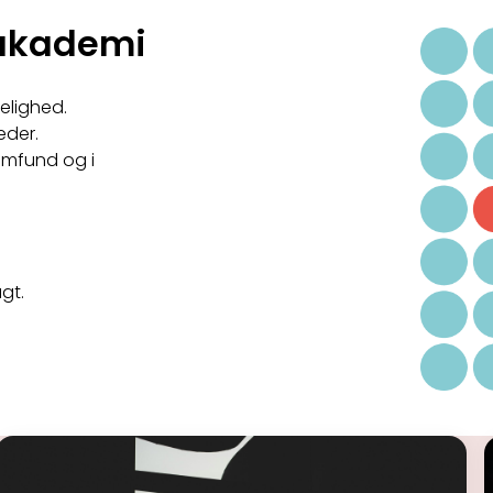
sakademi
kelighed.
eder.
samfund og i
gt.